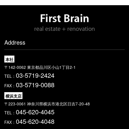
の保持、再委託に関する事項、事故時の責任分担、契
約終了時の個人情報の返却および消去等について定
め、それに従います。
個人情報は、本人の同意を得た範囲内で利用、提供し
ます。
●
個人情報の管理について
Address
当社が直接収集または外部から業務を受託する際に入
手した個人情報は、正確な状態に保ち、不正アクセ
本社
ス、紛失・破壊・改ざんおよび漏洩等を防止するため
の措置を講じます。
〒142-0062 東京都品川区小山1丁目2-1
個人情報の処理を伴う業務を外部から受託する場合
03-5719-2424
TEL：
は、委託者が個人情報を入手した際、本人の同意を得
03-5719-0088
た上で、適法かつ公正な手段によって収集したもので
FAX：
あることを確認します。
横浜支店
〒223-0061 神奈川県横浜市港北区日吉7-20-48
●
法令及びその他の規範について
045-620-4045
当社は、個人情報の保護に関係する日本の法令及びその他
TEL：
の規範を遵守し、本方針の継続的改善に努めます。
045-620-4048
FAX：
●
本人からのお問い合わせ