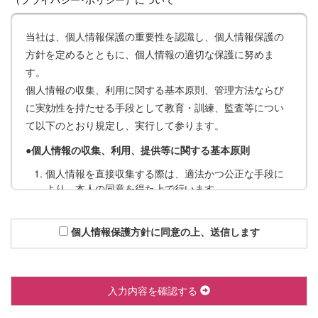
（プライバシー･ポリシー）について
当社は、個人情報保護の重要性を認識し、個人情報保護の
方針を定めるとともに、個人情報の適切な保護に努めま
す。
個人情報の収集、利用に関する基本原則、管理方法ならび
に実効性を持たせる手段として教育・訓練、監査等につい
て以下のとおり規定し、実行して参ります。
●
個人情報の収集、利用、提供等に関する基本原則
個人情報を直接収集する際は、適法かつ公正な手段に
より、本人の同意を得た上で行います。
収集にあたっては、利用目的を明確にし、その目的の
ために必要な範囲内にとどめます。
個人情報保護方針に同意の上、送信します
個人の利益を侵害する可能性が高い機微な情報は、本
人の明確な同意がある場合または法令等の裏付けがあ
る場合以外には収集しません。
当社が個人情報の処理を伴う業務を外部から受託する
入力内容を確認する
場合や外部へ委託する場合は、個人情報に関する秘密