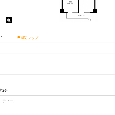
-82-1
周辺マップ
歩2分
ニティー）