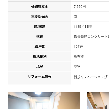
修繕積立金
7,990円
主要採光面
南
階/階建
11階／11階
構造
鉄骨鉄筋コンクリート
総戸数
107戸
敷地権利
所有権
現況
空室
リフォーム
情報
新規リノベーション済