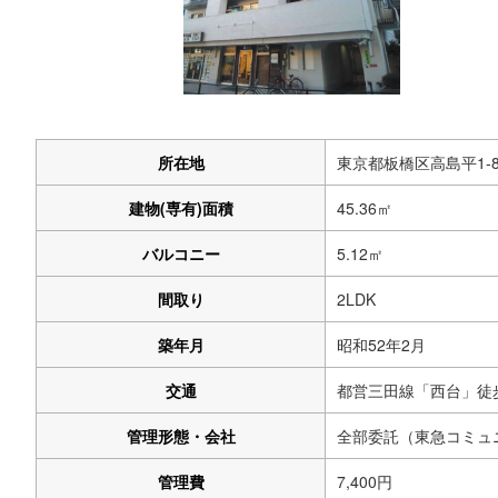
所在地
東京都板橋区高島平1
建物(専有)
面積
45.36㎡
バルコニー
5.12㎡
間取り
2LDK
築年月
昭和52年2月
交通
都営三田線「西台」徒
管理形態・
会社
全部委託（東急コミュ
管理費
7,400円