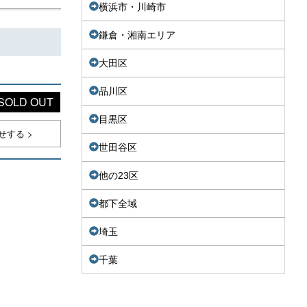
横浜市・川崎市
鎌倉・湘南エリア
大田区
品川区
SOLD OUT
目黒区
する >
世田谷区
他の23区
都下全域
埼玉
千葉