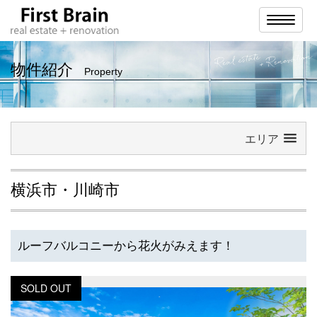
ナ
ビ
ゲ
ー
シ
物件紹介
Property
ョ
ン
エリア
横浜市・川崎市
ルーフバルコニーから花火がみえます！
SOLD OUT