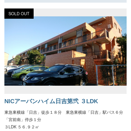
SOLD OUT
NICアーバンハイム日吉第弐 ３LDK
東急東横線「日吉」徒歩１８分 東急東横線「日吉」駅バス６分
「宮前南」停歩１分
３LDK ５６.９２㎡