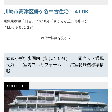
川崎市高津区蟹ケ谷中古住宅 ４LDK
東急東横線「日吉」バス10分「さくらが丘」停歩４分
４LDK ９５.２２㎡
物件の詳細を見る >
武蔵小杉徒歩圏内（徒歩１０分） 陽当り・通風
良好 室内フルリフォーム 浴室乾燥機標準搭
載
SOLD OUT