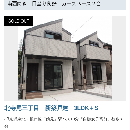
南西向き、日当り良好 カースペース２台
SOLD OUT
北寺尾三丁目 新築戸建 3LDK＋S
JR京浜東北・根岸線「鶴見」駅バス10分「白鵬女子高前」徒歩3
分