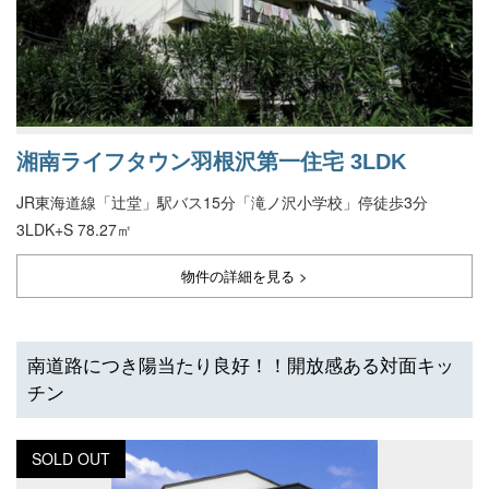
湘南ライフタウン羽根沢第一住宅 3LDK
JR東海道線「辻堂」駅バス15分「滝ノ沢小学校」停徒歩3分
3LDK+S 78.27㎡
物件の詳細を見る >
南道路につき陽当たり良好！！開放感ある対面キッ
チン
SOLD OUT