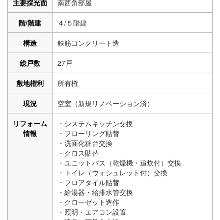
主要採光面
南西角部屋
階/階建
４/５階建
構造
鉄筋コンクリート造
総戸数
27戸
敷地権利
所有権
現況
空室（新規リノベーション済）
リフォーム
・システムキッチン交換
情報
・フローリング
貼替
・洗面化粧台交換
・クロス
貼替
・ユニットバス（乾燥機・追炊付）交換
・トイレ（ウォシュレット付）交換
・フロアタイル貼替
・給湯器・給排水管交換
・クローゼット造作
・照明・エアコン設置