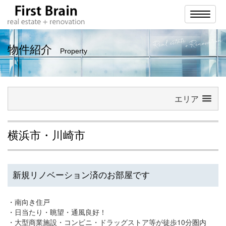
ナ
ビ
ゲ
ー
シ
物件紹介
Property
ョ
ン
エリア
横浜市・川崎市
新規リノベーション済のお部屋です
・南向き住戸
・日当たり・眺望・通風良好！
・大型商業施設・コンビニ・ドラッグストア等が徒歩10分圏内