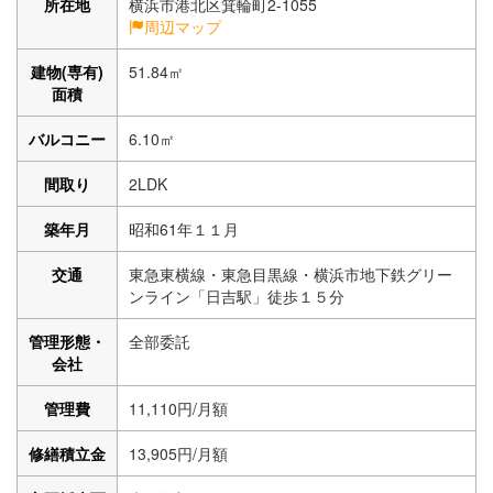
所在地
横浜市港北区箕輪町2-1055
周辺マップ
建物(専有)
51.84㎡
面積
バルコニー
6.10㎡
間取り
2LDK
築年月
昭和61年１１月
交通
東急東横線・東急目黒線・横浜市地下鉄グリー
ンライン「日吉駅」徒歩１５分
管理形態・
全部委託
会社
管理費
11,110円/月額
修繕積立金
13,905円/月額