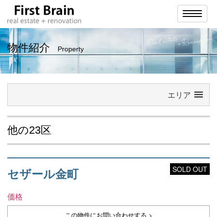
ナ
ビ
ゲ
ー
シ
物件紹介
Property
ョ
ン
エリア
他の23区
SOLD OUT
セザール金町
価格
この物件にお問い合わせする >