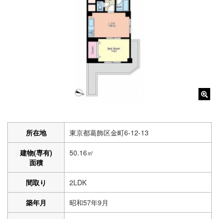
所在地
東京都葛飾区金町6-12-13
建物(専有)
50.16㎡
面積
間取り
2LDK
築年月
昭和57年9月