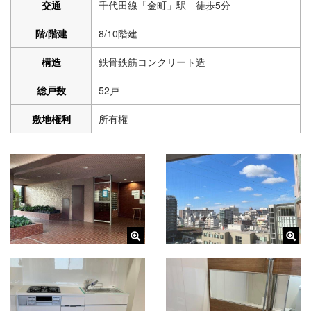
交通
千代田線「金町」駅 徒歩5分
階/階建
8/10階建
構造
鉄骨鉄筋コンクリート造
総戸数
52戸
敷地権利
所有権