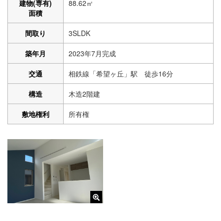
建物(専有)
88.62㎡
面積
間取り
3SLDK
築年月
2023年7月完成
交通
相鉄線「希望ヶ丘」駅 徒歩16分
構造
木造2階建
敷地権利
所有権