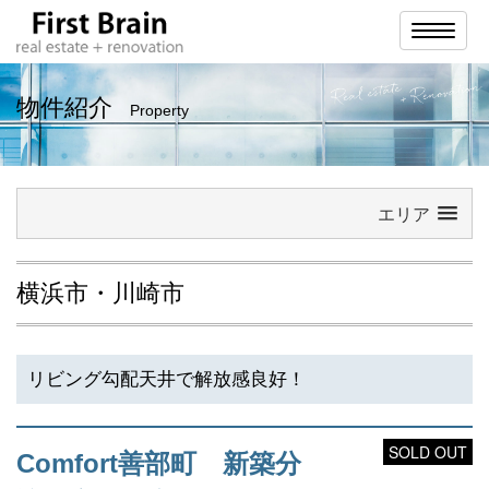
ナ
ビ
ゲ
ー
シ
物件紹介
Property
ョ
ン
エリア
横浜市・川崎市
リビング勾配天井で解放感良好！
SOLD OUT
Comfort善部町 新築分