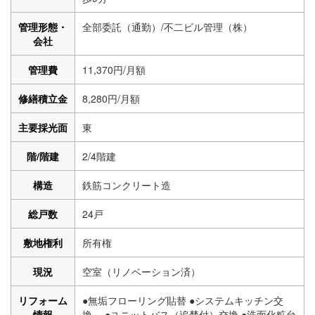
管理形態・
全部委託（通勤）/不二ビル管理（株）
会社
管理費
11,370円/月額
修繕積立金
8,280円/月額
主要採光面
東
階/階建
2/4階建
構造
鉄筋コンクリート造
総戸数
24戸
敷地権利
所有権
現況
空室（リノベーション済）
リフォーム
●無垢フローリング貼替 ●システムキッチン交
情報
換 ●ユニットバス（追焚付）交換 ●洗面化粧台