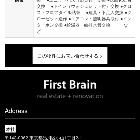
交換 ●トイレ（ウォシュレット付）交換 ●クロ
ス・フロアタイル貼替 ●建具・下足入交換 ●ク
ローゼット造作 ●エアコン・照明器具取付 ●イン
ターホン交換 ●給湯器・給排水管交換・・・な
ど
この物件にお問い合わせする >
Address
本社
〒142-0062 東京都品川区小山1丁目2-1