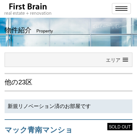
ナ
ビ
ゲ
ー
シ
物件紹介
Property
ョ
ン
エリア
他の23区
新規リノベーション済のお部屋です
SOLD OUT
マック青南マンショ